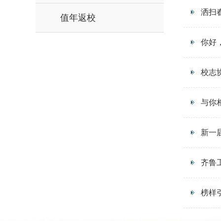
洒扫
值年返校
你好
校志
与你
新一
齐鲁
榜样