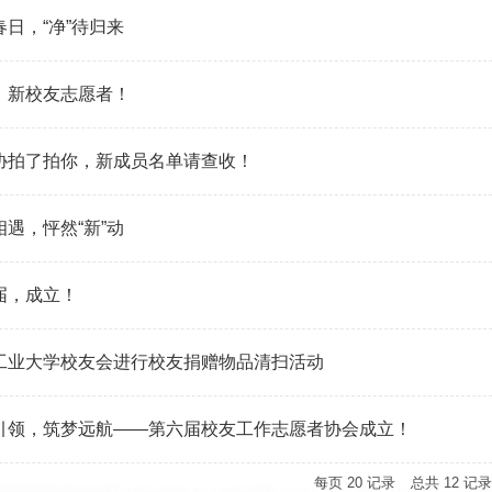
春日，“净”待归来
，新校友志愿者！
协拍了拍你，新成员名单请查收！
相遇，怦然“新”动
届，成立！
工业大学校友会进行校友捐赠物品清扫活动
引领，筑梦远航——第六届校友工作志愿者协会成立！
每页
20
记录
总共
12
记