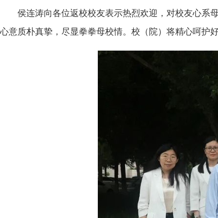
侯连涛向各位返校校友表示热烈欢迎，对校友心系
心意质朴真挚，尽显拳拳母校情。校（院）将精心呵护