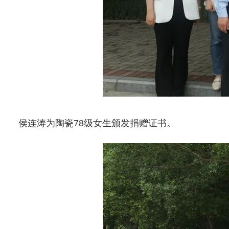
侯连涛为陶瓷78级女生颁发捐赠证书。