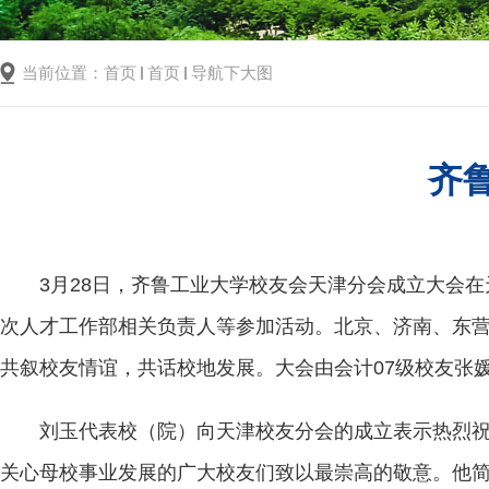
当前位置：
首页
首页
导航下大图
齐
3月28日，齐鲁工业大学校友会天津分会成立大会
次人才工作部相关负责人等参加活动。北京、济南、东
共叙校友情谊，共话校地发展。大会由会计07级校友张
刘玉代表校（院）向天津校友分会的成立表示热烈
关心母校事业发展的广大校友们致以最崇高的敬意。他