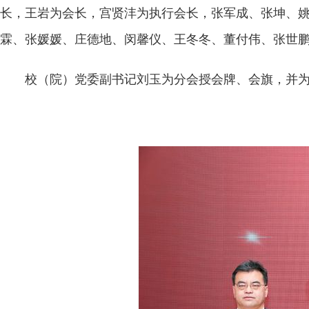
长，王岩为会长，宫贤沣为执行会长，张军成、张坤、
霖、张媛媛、庄德地、闵馨仪、王冬冬、董付伟、张世
校（院）党委副书记刘玉为分会授会牌、会旗，并