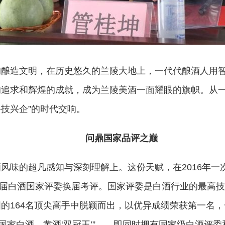
的酿造文明，在历史悠久的兰陵大地上，一代代酿酒人用
的追求和辉煌的成就，成为兰陵美酒一面耀眼的旗帜。从
科技兴企”的时代交响。
问鼎国家品评之巅
风味的超凡感知与深刻理解上。这份天赋，在2016年一
第九届白酒国家评委换届考评。国家评委是白酒行业的最高
的164名顶尖高手中脱颖而出，以优异成绩荣获第一名，
国家白酒、黄酒‘双冠王’”——即同时拥有国家级白酒评