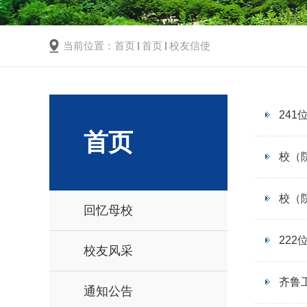
当前位置：
首页
首页
校友信使
24
首页
校（
校（
回忆母校
22
校友风采
齐鲁
通知公告